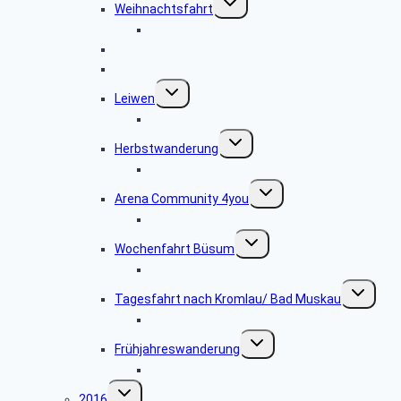
Weihnachtsfahrt
umschalten
Bildergalerie Weihnachtsfahrt 2017
Herbstskat
Herbstkegeln
Untermenü
Leiwen
umschalten
Bildergalerie Leiwen 2017
Untermenü
Herbstwanderung
umschalten
Bildergalerie 2017.09.12
Untermenü
Arena Community 4you
umschalten
Bildergalerie 2017.07.04-05
Untermenü
Wochenfahrt Büsum
umschalten
Bildergalerie 2017.05.24
Untermenü
Tagesfahrt nach Kromlau/ Bad Muskau
umschalte
Bildergalerie 2017.05.27-06.03
Untermenü
Frühjahreswanderung
umschalten
Bildergalerie Frühlingswanderung 2017
Untermenü
2016
umschalten