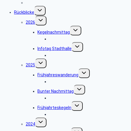
Dein Service für Mitarbeiter
Untermenü
Rückblicke
umschalten
Untermenü
2026
umschalten
Untermenü
Kegelnachmittag
umschalten
Bildergalerie Kegelnachmittag
Untermenü
Infotag Stadthalle
umschalten
Bildergalerie Stadthalle
Untermenü
2025
umschalten
Untermenü
Frühjahreswanderung
umschalten
Bildergalerie Frühjahreswanderung
Untermenü
Bunter Nachmittag
umschalten
Bildergalerie Bunter Nachmittag
Untermenü
Frühjahrteskegeln
umschalten
Bildergalerie Frühjahreskegeln 25
Untermenü
2024
umschalten
Untermenü