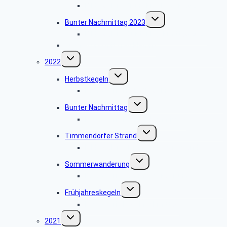
Bildergalerie Frühjahreskegeln 2023
Untermenü
Bunter Nachmittag 2023
umschalten
Bildergalerie Bunter Nachmittag 2023
Buchlesung mit Frau Klemm
Untermenü
2022
umschalten
Untermenü
Herbstkegeln
umschalten
Fotogalerie Herbstkegeln
Untermenü
Bunter Nachmittag
umschalten
Fotogalerie Bunter Nachmittag
Untermenü
Timmendorfer Strand
umschalten
Bildergalerie Timmendorfer Strand
Untermenü
Sommerwanderung
umschalten
Fotogalerie Sommerwanderung
Untermenü
Frühjahreskegeln
umschalten
Fotogalerie Kegelnachmittag
Untermenü
2021
umschalten