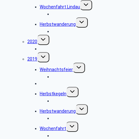
Untermenü
Wochenfahrt Lindau
umschalten
Bildergalerie Lindau
Untermenü
Herbstwanderung
umschalten
Bildergalerie Herbstwanderung 2021
Untermenü
2020
umschalten
Information zu 2020
Untermenü
2019
umschalten
Untermenü
Weihnachtsfeier
umschalten
Bildergalerie Weihnachtsfeier 2019
Herbstskat
Untermenü
Herbstkegeln
umschalten
Bildergalerie Herbstkegeln 2019
Untermenü
Herbstwanderung
umschalten
Bildergalerie Herbstwanderung 2019
Untermenü
Wochenfahrt
umschalten
Bildergalerie Wochenfahrt 2019