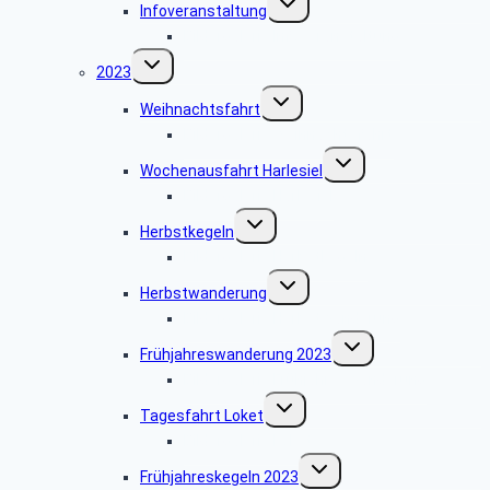
Infoveranstaltung
umschalten
Bildergalerie Infoveranstaltung
Untermenü
2023
umschalten
Untermenü
Weihnachtsfahrt
umschalten
Bildergalerie Weihnachtsfahrt
Untermenü
Wochenausfahrt Harlesiel
umschalten
Bildergalerie Harlesiel
Untermenü
Herbstkegeln
umschalten
Bildergalerie Herbstkegeln
Untermenü
Herbstwanderung
umschalten
Bildergalerie Herbstwanderung
Untermenü
Frühjahreswanderung 2023
umschalten
Bildergalerie Frühjahreswanderung
Untermenü
Tagesfahrt Loket
umschalten
Bildergalerie Loket
Untermenü
Frühjahreskegeln 2023
umschalten