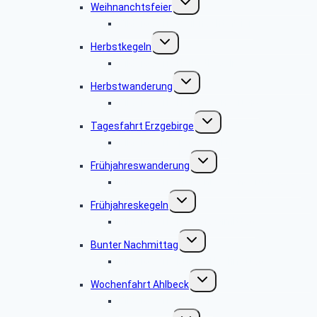
Weihnanchtsfeier
umschalten
Bildergalerie Weihnachtsfeier
Untermenü
Herbstkegeln
umschalten
Bildergalerie Herbstkegeln
Untermenü
Herbstwanderung
umschalten
Bildergalerie Herbstwanderung
Untermenü
Tagesfahrt Erzgebirge
umschalten
Bildergalerie Tagesfahrt
Untermenü
Frühjahreswanderung
umschalten
Bildergalerie Frühjahreswanderung 2024
Untermenü
Frühjahreskegeln
umschalten
BIldergalerie Kegelnachmittag
Untermenü
Bunter Nachmittag
umschalten
Bildergalerie Bunter Nachmittag
Untermenü
Wochenfahrt Ahlbeck
umschalten
Bildergalerie Ahlbeck
Untermenü