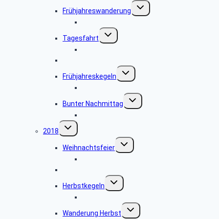
Untermenü
Frühjahreswanderung
umschalten
Bildergalerie Frühjahreswanderung 2019
Untermenü
Tagesfahrt
umschalten
Bildergalerie Tagesfahrt 2019
Infoveranstaltung Luxor
Untermenü
Frühjahreskegeln
umschalten
Bildergalerie Frühjahreskegeln 2019
Untermenü
Bunter Nachmittag
umschalten
Bildergalerie Bunter Nachmittag 2019
Untermenü
2018
umschalten
Untermenü
Weihnachtsfeier
umschalten
Bildergalerie Weihnachtsfeier 2018
Herbstskat
Untermenü
Herbstkegeln
umschalten
Bildergalerie Herbstkegeln 2018
Untermenü
Wanderung Herbst
umschalten