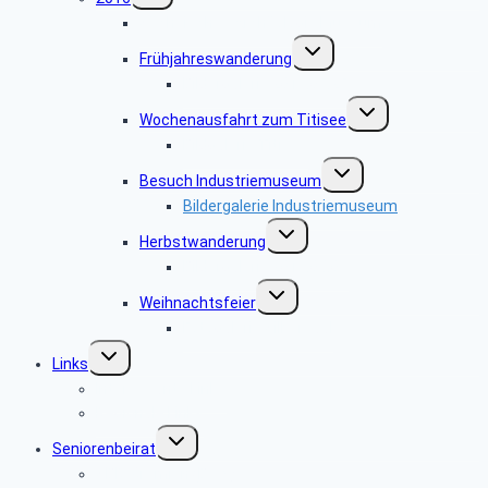
Sächsisches Archäologie Museum
Untermenü
Frühjahreswanderung
umschalten
Bildergalerie 2016.05.25
Untermenü
Wochenausfahrt zum Titisee
umschalten
Bildgalerie Titisee
Untermenü
Besuch Industriemuseum
umschalten
Bildergalerie Industriemuseum
Untermenü
Herbstwanderung
umschalten
Bildergalerie 2016.09.06
Untermenü
Weihnachtsfeier
umschalten
Fotogalerie Silbersaal
Untermenü
Links
umschalten
Interessante Links
Regionale Links
Untermenü
Seniorenbeirat
umschalten
SBR-Gremien (BeW)