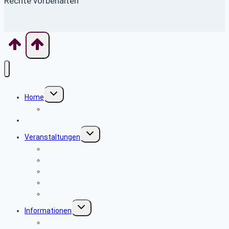
Rechte vorbehalten
Untermenü
Home
umschalten
Wo finde ich was
News
Untermenü
Veranstaltungen
umschalten
An- Abmeldeformular
Veranstaltungsplan 2025
Veranstaltungsplan 2024
Hinweise zu unseren Reisen
Reisebedingungen
Untermenü
Informationen
umschalten
Sicherheits- und Verbrauchertipps