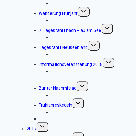
Bildergalerie Herbstwanderung
Untermenü
Wanderung Frühjahr
umschalten
Bildergalerie Frühjahreswanderung 2018
Untermenü
7-Tagesfahrt nach Plau am See
umschalten
Bildergalerie Plau am See
Untermenü
Tagesfahrt Neuseenland
umschalten
Bildergalerie Neuseenland
Untermenü
Informationsveranstaltung 2018
umschalten
Bildergalerie Informationsveranstaltung
2018
Untermenü
Bunter Nachmittag
umschalten
Bildergalerie Bunter Nachmittag
Untermenü
Frühjahreskegeln
umschalten
Bildergalerie Frühjahreskegeln
Frühjahresskat
Untermenü
2017
umschalten
Untermenü