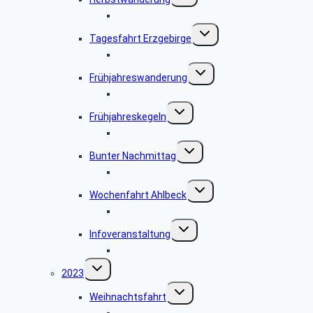
Bildergalerie Herbstwanderung
Untermenü
Tagesfahrt Erzgebirge
umschalten
Bildergalerie Tagesfahrt
Untermenü
Frühjahreswanderung
umschalten
Bildergalerie Frühjahreswanderung 2024
Untermenü
Frühjahreskegeln
umschalten
BIldergalerie Kegelnachmittag
Untermenü
Bunter Nachmittag
umschalten
Bildergalerie Bunter Nachmittag
Untermenü
Wochenfahrt Ahlbeck
umschalten
Bildergalerie Ahlbeck
Untermenü
Infoveranstaltung
umschalten
Bildergalerie Infoveranstaltung
Untermenü
2023
umschalten
Untermenü
Weihnachtsfahrt
umschalten
Bildergalerie Weihnachtsfahrt