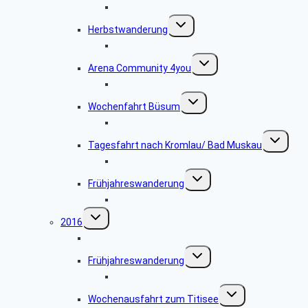
Bildergalerie Leiwen 2017
Untermenü
Herbstwanderung
umschalten
Bildergalerie 2017.09.12
Untermenü
Arena Community 4you
umschalten
Bildergalerie 2017.07.04-05
Untermenü
Wochenfahrt Büsum
umschalten
Bildergalerie 2017.05.24
Untermenü
Tagesfahrt nach Kromlau/ Bad Muskau
umschalte
Bildergalerie 2017.05.27-06.03
Untermenü
Frühjahreswanderung
umschalten
Bildergalerie Frühlingswanderung 2017
Untermenü
2016
umschalten
Sächsisches Archäologie Museum
Untermenü
Frühjahreswanderung
umschalten
Bildergalerie 2016.05.25
Untermenü
Wochenausfahrt zum Titisee
umschalten