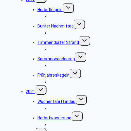
Untermenü
Herbstkegeln
umschalten
Fotogalerie Herbstkegeln
Untermenü
Bunter Nachmittag
umschalten
Fotogalerie Bunter Nachmittag
Untermenü
Timmendorfer Strand
umschalten
Bildergalerie Timmendorfer Strand
Untermenü
Sommerwanderung
umschalten
Fotogalerie Sommerwanderung
Untermenü
Frühjahreskegeln
umschalten
Fotogalerie Kegelnachmittag
Untermenü
2021
umschalten
Untermenü
Wochenfahrt Lindau
umschalten
Bildergalerie Lindau
Untermenü
Herbstwanderung
umschalten
Bildergalerie Herbstwanderung 2021
Untermenü