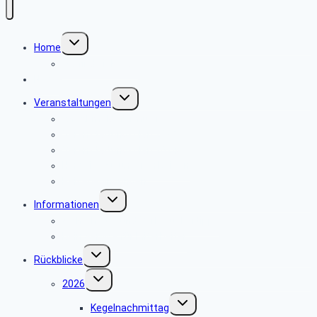
Untermenü
Home
umschalten
Wo finde ich was
News
Untermenü
Veranstaltungen
umschalten
An- Abmeldeformular
Veranstaltungsplan 2025
Veranstaltungsplan 2024
Hinweise zu unseren Reisen
Reisebedingungen
Untermenü
Informationen
umschalten
Sicherheits- und Verbrauchertipps
Dein Service für Mitarbeiter
Untermenü
Rückblicke
umschalten
Untermenü
2026
umschalten
Untermenü
Kegelnachmittag
umschalten