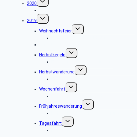
2020
umschalten
Information zu 2020
Untermenü
2019
umschalten
Untermenü
Weihnachtsfeier
umschalten
Bildergalerie Weihnachtsfeier 2019
Herbstskat
Untermenü
Herbstkegeln
umschalten
Bildergalerie Herbstkegeln 2019
Untermenü
Herbstwanderung
umschalten
Bildergalerie Herbstwanderung 2019
Untermenü
Wochenfahrt
umschalten
Bildergalerie Wochenfahrt 2019
Untermenü
Frühjahreswanderung
umschalten
Bildergalerie Frühjahreswanderung 2019
Untermenü
Tagesfahrt
umschalten
Bildergalerie Tagesfahrt 2019
Infoveranstaltung Luxor