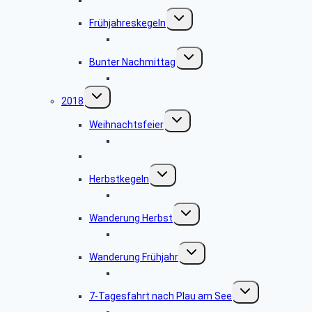
Untermenü
Frühjahreskegeln
umschalten
Bildergalerie Frühjahreskegeln 2019
Untermenü
Bunter Nachmittag
umschalten
Bildergalerie Bunter Nachmittag 2019
Untermenü
2018
umschalten
Untermenü
Weihnachtsfeier
umschalten
Bildergalerie Weihnachtsfeier 2018
Herbstskat
Untermenü
Herbstkegeln
umschalten
Bildergalerie Herbstkegeln 2018
Untermenü
Wanderung Herbst
umschalten
Bildergalerie Herbstwanderung
Untermenü
Wanderung Frühjahr
umschalten
Bildergalerie Frühjahreswanderung 2018
Untermenü
7-Tagesfahrt nach Plau am See
umschalten
Bildergalerie Plau am See