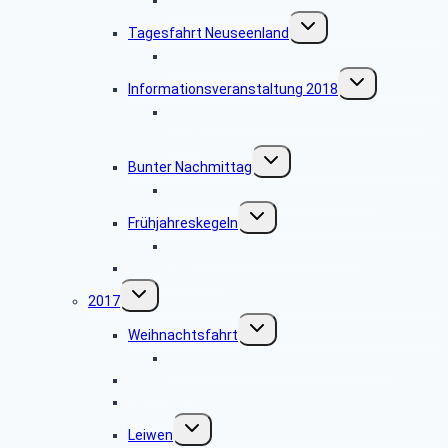
Untermenü
Tagesfahrt Neuseenland
umschalten
Bildergalerie Neuseenland
Untermenü
Informationsveranstaltung 2018
umschalten
Bildergalerie Informationsveranstaltung
2018
Untermenü
Bunter Nachmittag
umschalten
Bildergalerie Bunter Nachmittag
Untermenü
Frühjahreskegeln
umschalten
Bildergalerie Frühjahreskegeln
Frühjahresskat
Untermenü
2017
umschalten
Untermenü
Weihnachtsfahrt
umschalten
Bildergalerie Weihnachtsfahrt 2017
Herbstskat
Herbstkegeln
Untermenü
Leiwen
umschalten