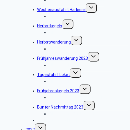
Untermenü
Wochenausfahrt Harlesiel
umschalten
Bildergalerie Harlesiel
Untermenü
Herbstkegeln
umschalten
Bildergalerie Herbstkegeln
Untermenü
Herbstwanderung
umschalten
Bildergalerie Herbstwanderung
Untermenü
Frühjahreswanderung 2023
umschalten
Bildergalerie Frühjahreswanderung
Untermenü
Tagesfahrt Loket
umschalten
Bildergalerie Loket
Untermenü
Frühjahreskegeln 2023
umschalten
Bildergalerie Frühjahreskegeln 2023
Untermenü
Bunter Nachmittag 2023
umschalten
Bildergalerie Bunter Nachmittag 2023
Buchlesung mit Frau Klemm
Untermenü
2022
umschalten