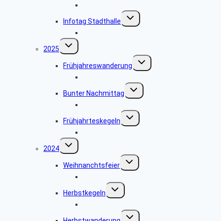
Bildergalerie Kegelnachmittag
Untermenü
Infotag Stadthalle
umschalten
Bildergalerie Stadthalle
Untermenü
2025
umschalten
Untermenü
Frühjahreswanderung
umschalten
Bildergalerie Frühjahreswanderung
Untermenü
Bunter Nachmittag
umschalten
Bildergalerie Bunter Nachmittag
Untermenü
Frühjahrteskegeln
umschalten
Bildergalerie Frühjahreskegeln 25
Untermenü
2024
umschalten
Untermenü
Weihnanchtsfeier
umschalten
Bildergalerie Weihnachtsfeier
Untermenü
Herbstkegeln
umschalten
Bildergalerie Herbstkegeln
Untermenü
Herbstwanderung
umschalten