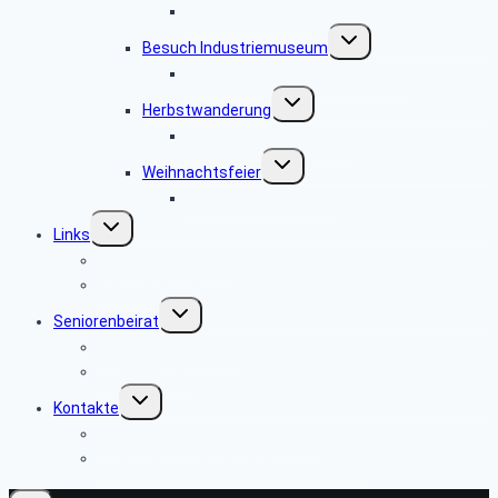
Bildgalerie Titisee
Untermenü
Besuch Industriemuseum
umschalten
Bildergalerie Industriemuseum
Untermenü
Herbstwanderung
umschalten
Bildergalerie 2016.09.06
Untermenü
Weihnachtsfeier
umschalten
Fotogalerie Silbersaal
Untermenü
Links
umschalten
Interessante Links
Regionale Links
Untermenü
Seniorenbeirat
umschalten
SBR-Gremien (BeW)
SBR-Gremien
Untermenü
Kontakte
umschalten
Webmaster, E-Mail an U. Günzel
Sprecherin SBR, E-Mail an R. Anschütz