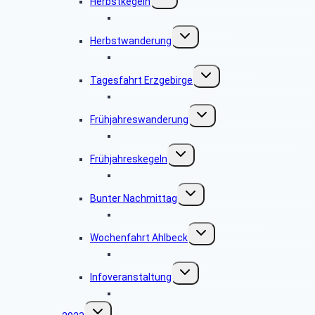
Herbstkegeln
umschalten
Bildergalerie Herbstkegeln
Untermenü
Herbstwanderung
umschalten
Bildergalerie Herbstwanderung
Untermenü
Tagesfahrt Erzgebirge
umschalten
Bildergalerie Tagesfahrt
Untermenü
Frühjahreswanderung
umschalten
Bildergalerie Frühjahreswanderung 2024
Untermenü
Frühjahreskegeln
umschalten
BIldergalerie Kegelnachmittag
Untermenü
Bunter Nachmittag
umschalten
Bildergalerie Bunter Nachmittag
Untermenü
Wochenfahrt Ahlbeck
umschalten
Bildergalerie Ahlbeck
Untermenü
Infoveranstaltung
umschalten
Bildergalerie Infoveranstaltung
Untermenü