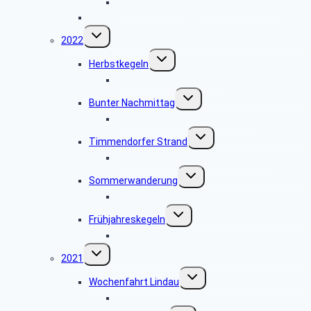
Bildergalerie Bunter Nachmittag 2023
Buchlesung mit Frau Klemm
Untermenü
2022
umschalten
Untermenü
Herbstkegeln
umschalten
Fotogalerie Herbstkegeln
Untermenü
Bunter Nachmittag
umschalten
Fotogalerie Bunter Nachmittag
Untermenü
Timmendorfer Strand
umschalten
Bildergalerie Timmendorfer Strand
Untermenü
Sommerwanderung
umschalten
Fotogalerie Sommerwanderung
Untermenü
Frühjahreskegeln
umschalten
Fotogalerie Kegelnachmittag
Untermenü
2021
umschalten
Untermenü
Wochenfahrt Lindau
umschalten
Bildergalerie Lindau