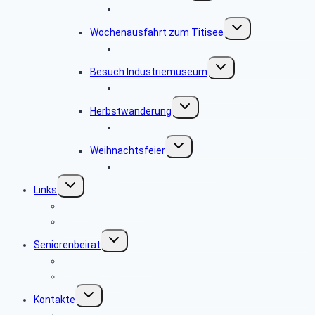
Bildergalerie 2016.05.25
Untermenü
Wochenausfahrt zum Titisee
umschalten
Bildgalerie Titisee
Untermenü
Besuch Industriemuseum
umschalten
Bildergalerie Industriemuseum
Untermenü
Herbstwanderung
umschalten
Bildergalerie 2016.09.06
Untermenü
Weihnachtsfeier
umschalten
Fotogalerie Silbersaal
Untermenü
Links
umschalten
Interessante Links
Regionale Links
Untermenü
Seniorenbeirat
umschalten
SBR-Gremien (BeW)
SBR-Gremien
Untermenü
Kontakte
umschalten