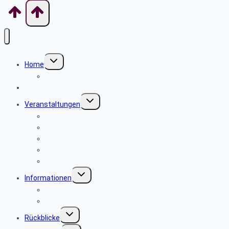
Untermenü
Home
umschalten
Wo finde ich was
News
Untermenü
Veranstaltungen
umschalten
An- Abmeldeformular
Veranstaltungsplan 2025
Veranstaltungsplan 2024
Hinweise zu unseren Reisen
Reisebedingungen
Untermenü
Informationen
umschalten
Sicherheits- und Verbrauchertipps
Dein Service für Mitarbeiter
Untermenü
Rückblicke
umschalten
Untermenü