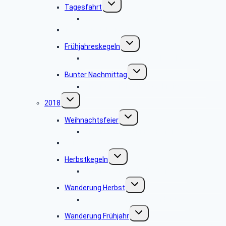
Untermenü
Tagesfahrt
umschalten
Bildergalerie Tagesfahrt 2019
Infoveranstaltung Luxor
Untermenü
Frühjahreskegeln
umschalten
Bildergalerie Frühjahreskegeln 2019
Untermenü
Bunter Nachmittag
umschalten
Bildergalerie Bunter Nachmittag 2019
Untermenü
2018
umschalten
Untermenü
Weihnachtsfeier
umschalten
Bildergalerie Weihnachtsfeier 2018
Herbstskat
Untermenü
Herbstkegeln
umschalten
Bildergalerie Herbstkegeln 2018
Untermenü
Wanderung Herbst
umschalten
Bildergalerie Herbstwanderung
Untermenü
Wanderung Frühjahr
umschalten