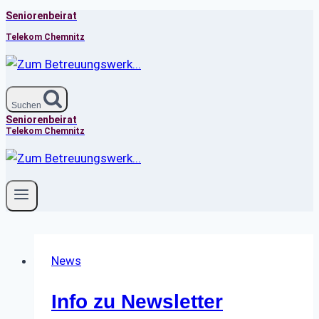
Seniorenbeirat
Zum
Inhalt
Telekom Chemnitz
springen
Suchen
Seniorenbeirat
Telekom Chemnitz
News
Info zu Newsletter