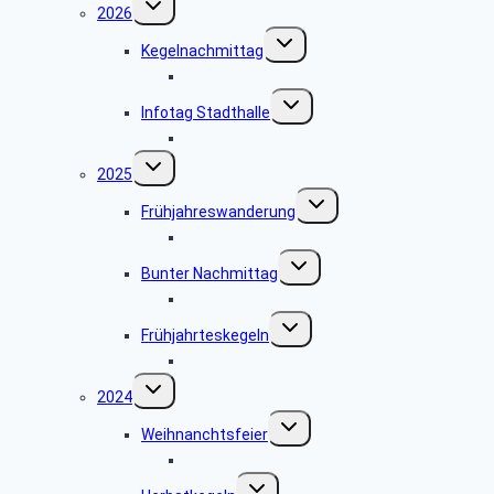
2026
umschalten
Untermenü
Kegelnachmittag
umschalten
Bildergalerie Kegelnachmittag
Untermenü
Infotag Stadthalle
umschalten
Bildergalerie Stadthalle
Untermenü
2025
umschalten
Untermenü
Frühjahreswanderung
umschalten
Bildergalerie Frühjahreswanderung
Untermenü
Bunter Nachmittag
umschalten
Bildergalerie Bunter Nachmittag
Untermenü
Frühjahrteskegeln
umschalten
Bildergalerie Frühjahreskegeln 25
Untermenü
2024
umschalten
Untermenü
Weihnanchtsfeier
umschalten
Bildergalerie Weihnachtsfeier
Untermenü