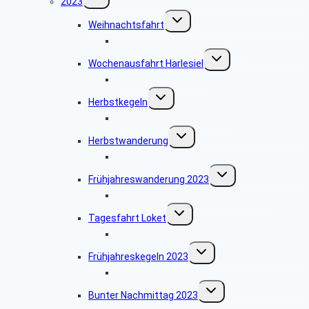
2023
umschalten
Untermenü
Weihnachtsfahrt
umschalten
Bildergalerie Weihnachtsfahrt
Untermenü
Wochenausfahrt Harlesiel
umschalten
Bildergalerie Harlesiel
Untermenü
Herbstkegeln
umschalten
Bildergalerie Herbstkegeln
Untermenü
Herbstwanderung
umschalten
Bildergalerie Herbstwanderung
Untermenü
Frühjahreswanderung 2023
umschalten
Bildergalerie Frühjahreswanderung
Untermenü
Tagesfahrt Loket
umschalten
Bildergalerie Loket
Untermenü
Frühjahreskegeln 2023
umschalten
Bildergalerie Frühjahreskegeln 2023
Untermenü
Bunter Nachmittag 2023
umschalten