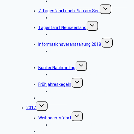
Bildergalerie Frühjahreswanderung 2018
Untermenü
7-Tagesfahrt nach Plau am See
umschalten
Bildergalerie Plau am See
Untermenü
Tagesfahrt Neuseenland
umschalten
Bildergalerie Neuseenland
Untermenü
Informationsveranstaltung 2018
umschalten
Bildergalerie Informationsveranstaltung
2018
Untermenü
Bunter Nachmittag
umschalten
Bildergalerie Bunter Nachmittag
Untermenü
Frühjahreskegeln
umschalten
Bildergalerie Frühjahreskegeln
Frühjahresskat
Untermenü
2017
umschalten
Untermenü
Weihnachtsfahrt
umschalten
Bildergalerie Weihnachtsfahrt 2017
Herbstskat