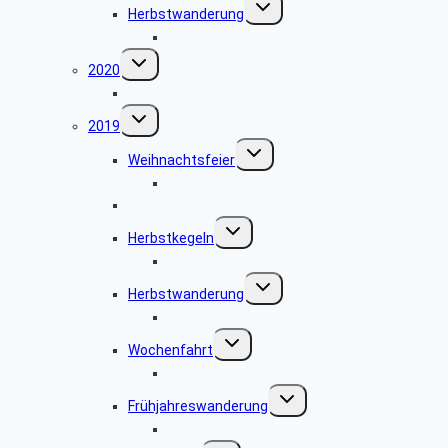
Untermenü
Herbstwanderung
umschalten
Bildergalerie Herbstwanderung 2021
Untermenü
2020
umschalten
Information zu 2020
Untermenü
2019
umschalten
Untermenü
Weihnachtsfeier
umschalten
Bildergalerie Weihnachtsfeier 2019
Herbstskat
Untermenü
Herbstkegeln
umschalten
Bildergalerie Herbstkegeln 2019
Untermenü
Herbstwanderung
umschalten
Bildergalerie Herbstwanderung 2019
Untermenü
Wochenfahrt
umschalten
Bildergalerie Wochenfahrt 2019
Untermenü
Frühjahreswanderung
umschalten
Bildergalerie Frühjahreswanderung 2019