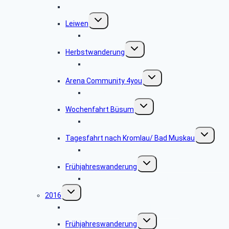
Herbstkegeln
Untermenü
Leiwen
umschalten
Bildergalerie Leiwen 2017
Untermenü
Herbstwanderung
umschalten
Bildergalerie 2017.09.12
Untermenü
Arena Community 4you
umschalten
Bildergalerie 2017.07.04-05
Untermenü
Wochenfahrt Büsum
umschalten
Bildergalerie 2017.05.24
Untermenü
Tagesfahrt nach Kromlau/ Bad Muskau
umschalte
Bildergalerie 2017.05.27-06.03
Untermenü
Frühjahreswanderung
umschalten
Bildergalerie Frühlingswanderung 2017
Untermenü
2016
umschalten
Sächsisches Archäologie Museum
Untermenü
Frühjahreswanderung
umschalten