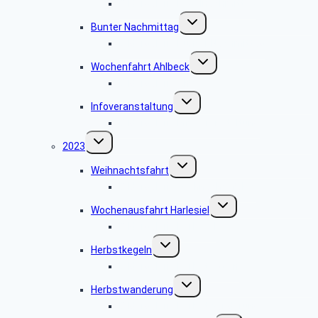
BIldergalerie Kegelnachmittag
Untermenü
Bunter Nachmittag
umschalten
Bildergalerie Bunter Nachmittag
Untermenü
Wochenfahrt Ahlbeck
umschalten
Bildergalerie Ahlbeck
Untermenü
Infoveranstaltung
umschalten
Bildergalerie Infoveranstaltung
Untermenü
2023
umschalten
Untermenü
Weihnachtsfahrt
umschalten
Bildergalerie Weihnachtsfahrt
Untermenü
Wochenausfahrt Harlesiel
umschalten
Bildergalerie Harlesiel
Untermenü
Herbstkegeln
umschalten
Bildergalerie Herbstkegeln
Untermenü
Herbstwanderung
umschalten
Bildergalerie Herbstwanderung