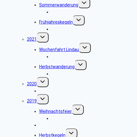
Untermenü
Sommerwanderung
umschalten
Fotogalerie Sommerwanderung
Untermenü
Frühjahreskegeln
umschalten
Fotogalerie Kegelnachmittag
Untermenü
2021
umschalten
Untermenü
Wochenfahrt Lindau
umschalten
Bildergalerie Lindau
Untermenü
Herbstwanderung
umschalten
Bildergalerie Herbstwanderung 2021
Untermenü
2020
umschalten
Information zu 2020
Untermenü
2019
umschalten
Untermenü
Weihnachtsfeier
umschalten
Bildergalerie Weihnachtsfeier 2019
Herbstskat
Untermenü
Herbstkegeln
umschalten