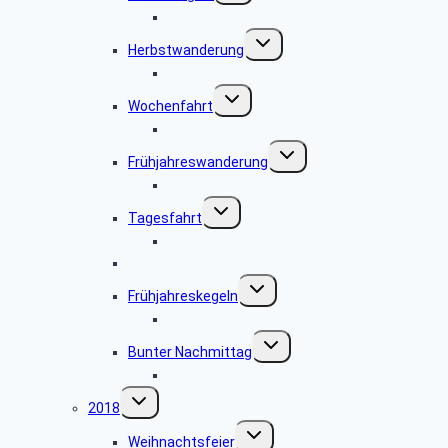
Bildergalerie Herbstkegeln 2019
Untermenü
Herbstwanderung
umschalten
Bildergalerie Herbstwanderung 2019
Untermenü
Wochenfahrt
umschalten
Bildergalerie Wochenfahrt 2019
Untermenü
Frühjahreswanderung
umschalten
Bildergalerie Frühjahreswanderung 2019
Untermenü
Tagesfahrt
umschalten
Bildergalerie Tagesfahrt 2019
Infoveranstaltung Luxor
Untermenü
Frühjahreskegeln
umschalten
Bildergalerie Frühjahreskegeln 2019
Untermenü
Bunter Nachmittag
umschalten
Bildergalerie Bunter Nachmittag 2019
Untermenü
2018
umschalten
Untermenü
Weihnachtsfeier
umschalten