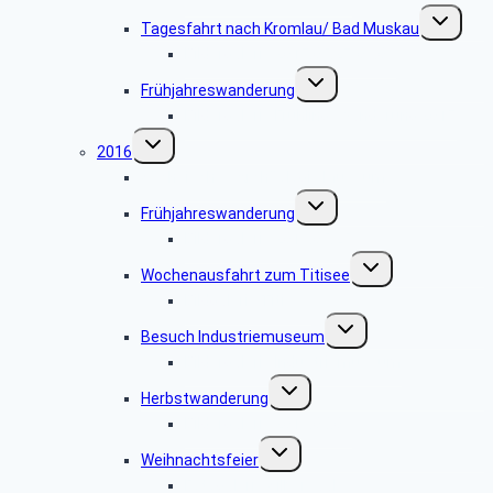
Untermenü
Tagesfahrt nach Kromlau/ Bad Muskau
umschalte
Bildergalerie 2017.05.27-06.03
Untermenü
Frühjahreswanderung
umschalten
Bildergalerie Frühlingswanderung 2017
Untermenü
2016
umschalten
Sächsisches Archäologie Museum
Untermenü
Frühjahreswanderung
umschalten
Bildergalerie 2016.05.25
Untermenü
Wochenausfahrt zum Titisee
umschalten
Bildgalerie Titisee
Untermenü
Besuch Industriemuseum
umschalten
Bildergalerie Industriemuseum
Untermenü
Herbstwanderung
umschalten
Bildergalerie 2016.09.06
Untermenü
Weihnachtsfeier
umschalten
Fotogalerie Silbersaal