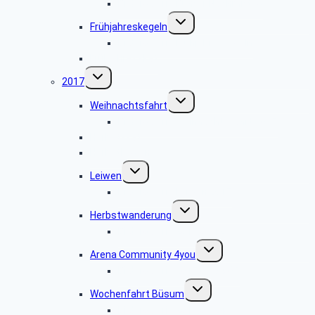
Bildergalerie Bunter Nachmittag
Untermenü
Frühjahreskegeln
umschalten
Bildergalerie Frühjahreskegeln
Frühjahresskat
Untermenü
2017
umschalten
Untermenü
Weihnachtsfahrt
umschalten
Bildergalerie Weihnachtsfahrt 2017
Herbstskat
Herbstkegeln
Untermenü
Leiwen
umschalten
Bildergalerie Leiwen 2017
Untermenü
Herbstwanderung
umschalten
Bildergalerie 2017.09.12
Untermenü
Arena Community 4you
umschalten
Bildergalerie 2017.07.04-05
Untermenü
Wochenfahrt Büsum
umschalten
Bildergalerie 2017.05.24