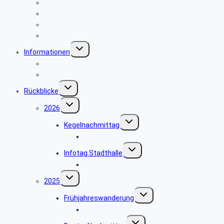
Veranstaltungsplan 2025
Veranstaltungsplan 2024
Hinweise zu unseren Reisen
Reisebedingungen
Untermenü
Informationen
umschalten
Sicherheits- und Verbrauchertipps
Dein Service für Mitarbeiter
Untermenü
Rückblicke
umschalten
Untermenü
2026
umschalten
Untermenü
Kegelnachmittag
umschalten
Bildergalerie Kegelnachmittag
Untermenü
Infotag Stadthalle
umschalten
Bildergalerie Stadthalle
Untermenü
2025
umschalten
Untermenü
Frühjahreswanderung
umschalten
Bildergalerie Frühjahreswanderung
Untermenü