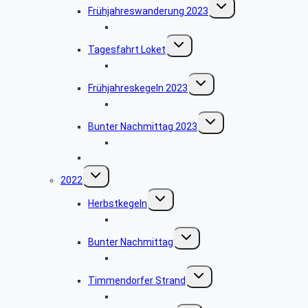
Untermenü
Frühjahreswanderung 2023
umschalten
Bildergalerie Frühjahreswanderung
Untermenü
Tagesfahrt Loket
umschalten
Bildergalerie Loket
Untermenü
Frühjahreskegeln 2023
umschalten
Bildergalerie Frühjahreskegeln 2023
Untermenü
Bunter Nachmittag 2023
umschalten
Bildergalerie Bunter Nachmittag 2023
Buchlesung mit Frau Klemm
Untermenü
2022
umschalten
Untermenü
Herbstkegeln
umschalten
Fotogalerie Herbstkegeln
Untermenü
Bunter Nachmittag
umschalten
Fotogalerie Bunter Nachmittag
Untermenü
Timmendorfer Strand
umschalten
Bildergalerie Timmendorfer Strand