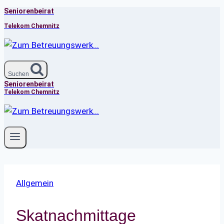
Seniorenbeirat
Zum
Inhalt
Telekom Chemnitz
springen
Suchen
Seniorenbeirat
Telekom Chemnitz
Allgemein
Skatnachmittage