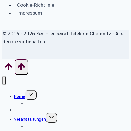
Cookie-Richtlinie
Impressum
© 2016 - 2026 Seniorenbeirat Telekom Chemnitz - Alle
Rechte vorbehalten
Untermenü
Home
umschalten
Wo finde ich was
News
Untermenü
Veranstaltungen
umschalten
An- Abmeldeformular