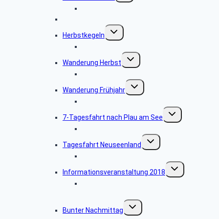
Bildergalerie Weihnachtsfeier 2018
Herbstskat
Untermenü
Herbstkegeln
umschalten
Bildergalerie Herbstkegeln 2018
Untermenü
Wanderung Herbst
umschalten
Bildergalerie Herbstwanderung
Untermenü
Wanderung Frühjahr
umschalten
Bildergalerie Frühjahreswanderung 2018
Untermenü
7-Tagesfahrt nach Plau am See
umschalten
Bildergalerie Plau am See
Untermenü
Tagesfahrt Neuseenland
umschalten
Bildergalerie Neuseenland
Untermenü
Informationsveranstaltung 2018
umschalten
Bildergalerie Informationsveranstaltung
2018
Untermenü
Bunter Nachmittag
umschalten