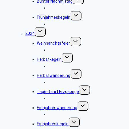
Bunter Nachmittag
umschalten
Bildergalerie Bunter Nachmittag
Untermenü
Frühjahrteskegeln
umschalten
Bildergalerie Frühjahreskegeln 25
Untermenü
2024
umschalten
Untermenü
Weihnanchtsfeier
umschalten
Bildergalerie Weihnachtsfeier
Untermenü
Herbstkegeln
umschalten
Bildergalerie Herbstkegeln
Untermenü
Herbstwanderung
umschalten
Bildergalerie Herbstwanderung
Untermenü
Tagesfahrt Erzgebirge
umschalten
Bildergalerie Tagesfahrt
Untermenü
Frühjahreswanderung
umschalten
Bildergalerie Frühjahreswanderung 2024
Untermenü
Frühjahreskegeln
umschalten