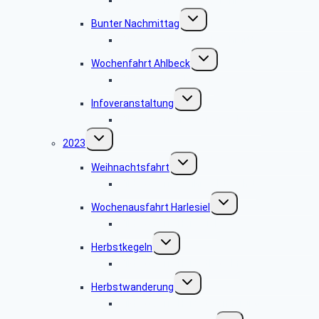
Untermenü
Bunter Nachmittag
umschalten
Bildergalerie Bunter Nachmittag
Untermenü
Wochenfahrt Ahlbeck
umschalten
Bildergalerie Ahlbeck
Untermenü
Infoveranstaltung
umschalten
Bildergalerie Infoveranstaltung
Untermenü
2023
umschalten
Untermenü
Weihnachtsfahrt
umschalten
Bildergalerie Weihnachtsfahrt
Untermenü
Wochenausfahrt Harlesiel
umschalten
Bildergalerie Harlesiel
Untermenü
Herbstkegeln
umschalten
Bildergalerie Herbstkegeln
Untermenü
Herbstwanderung
umschalten
Bildergalerie Herbstwanderung
Untermenü