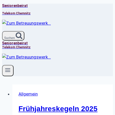
Seniorenbeirat
Zum
Inhalt
Telekom Chemnitz
springen
Suchen
Seniorenbeirat
Telekom Chemnitz
Allgemein
Frühjahreskegeln 2025