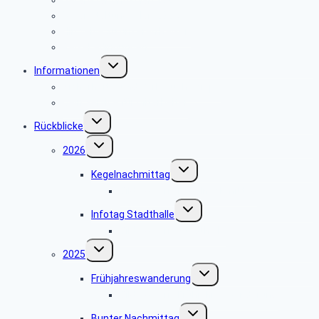
Veranstaltungsplan 2024
Hinweise zu unseren Reisen
Reisebedingungen
Untermenü
Informationen
umschalten
Sicherheits- und Verbrauchertipps
Dein Service für Mitarbeiter
Untermenü
Rückblicke
umschalten
Untermenü
2026
umschalten
Untermenü
Kegelnachmittag
umschalten
Bildergalerie Kegelnachmittag
Untermenü
Infotag Stadthalle
umschalten
Bildergalerie Stadthalle
Untermenü
2025
umschalten
Untermenü
Frühjahreswanderung
umschalten
Bildergalerie Frühjahreswanderung
Untermenü
Bunter Nachmittag
umschalten