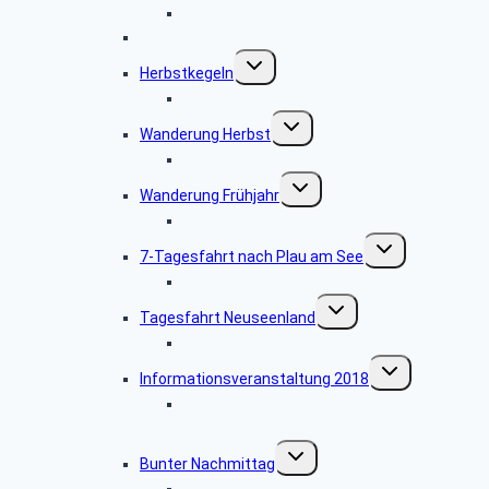
Bildergalerie Weihnachtsfeier 2018
Herbstskat
Untermenü
Herbstkegeln
umschalten
Bildergalerie Herbstkegeln 2018
Untermenü
Wanderung Herbst
umschalten
Bildergalerie Herbstwanderung
Untermenü
Wanderung Frühjahr
umschalten
Bildergalerie Frühjahreswanderung 2018
Untermenü
7-Tagesfahrt nach Plau am See
umschalten
Bildergalerie Plau am See
Untermenü
Tagesfahrt Neuseenland
umschalten
Bildergalerie Neuseenland
Untermenü
Informationsveranstaltung 2018
umschalten
Bildergalerie Informationsveranstaltung
2018
Untermenü
Bunter Nachmittag
umschalten
Bildergalerie Bunter Nachmittag