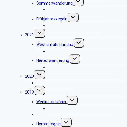
Sommerwanderung
umschalten
Fotogalerie Sommerwanderung
Untermenü
Frühjahreskegeln
umschalten
Fotogalerie Kegelnachmittag
Untermenü
2021
umschalten
Untermenü
Wochenfahrt Lindau
umschalten
Bildergalerie Lindau
Untermenü
Herbstwanderung
umschalten
Bildergalerie Herbstwanderung 2021
Untermenü
2020
umschalten
Information zu 2020
Untermenü
2019
umschalten
Untermenü
Weihnachtsfeier
umschalten
Bildergalerie Weihnachtsfeier 2019
Herbstskat
Untermenü
Herbstkegeln
umschalten