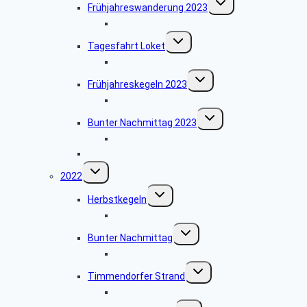
Frühjahreswanderung 2023
umschalten
Bildergalerie Frühjahreswanderung
Untermenü
Tagesfahrt Loket
umschalten
Bildergalerie Loket
Untermenü
Frühjahreskegeln 2023
umschalten
Bildergalerie Frühjahreskegeln 2023
Untermenü
Bunter Nachmittag 2023
umschalten
Bildergalerie Bunter Nachmittag 2023
Buchlesung mit Frau Klemm
Untermenü
2022
umschalten
Untermenü
Herbstkegeln
umschalten
Fotogalerie Herbstkegeln
Untermenü
Bunter Nachmittag
umschalten
Fotogalerie Bunter Nachmittag
Untermenü
Timmendorfer Strand
umschalten
Bildergalerie Timmendorfer Strand
Untermenü