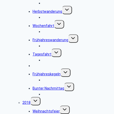
Bildergalerie Herbstkegeln 2019
Untermenü
Herbstwanderung
umschalten
Bildergalerie Herbstwanderung 2019
Untermenü
Wochenfahrt
umschalten
Bildergalerie Wochenfahrt 2019
Untermenü
Frühjahreswanderung
umschalten
Bildergalerie Frühjahreswanderung 2019
Untermenü
Tagesfahrt
umschalten
Bildergalerie Tagesfahrt 2019
Infoveranstaltung Luxor
Untermenü
Frühjahreskegeln
umschalten
Bildergalerie Frühjahreskegeln 2019
Untermenü
Bunter Nachmittag
umschalten
Bildergalerie Bunter Nachmittag 2019
Untermenü
2018
umschalten
Untermenü
Weihnachtsfeier
umschalten