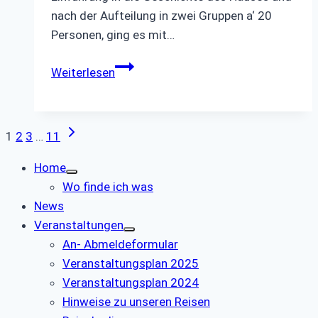
nach der Aufteilung in zwei Gruppen a‘ 20
Personen, ging es mit…
Infoveranstaltung
Weiterlesen
2024
Uni-
Biliothek
Nächste
Seitennavigation
1
2
3
…
11
Seite
Home
Wo finde ich was
News
Veranstaltungen
An- Abmeldeformular
Veranstaltungsplan 2025
Veranstaltungsplan 2024
Hinweise zu unseren Reisen