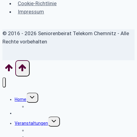
Cookie-Richtlinie
Impressum
© 2016 - 2026 Seniorenbeirat Telekom Chemnitz - Alle
Rechte vorbehalten
Untermenü
Home
umschalten
Wo finde ich was
News
Untermenü
Veranstaltungen
umschalten
An- Abmeldeformular
Veranstaltungsplan 2025