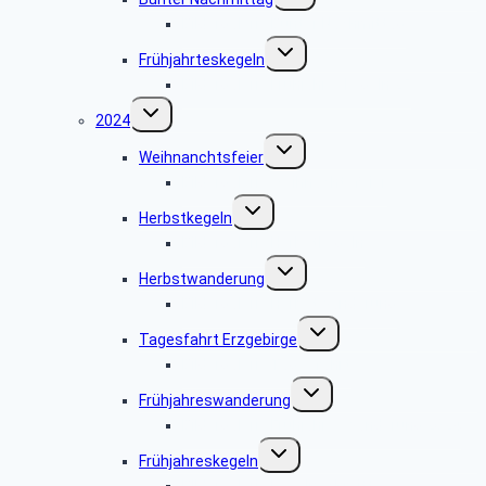
Bildergalerie Bunter Nachmittag
Untermenü
Frühjahrteskegeln
umschalten
Bildergalerie Frühjahreskegeln 25
Untermenü
2024
umschalten
Untermenü
Weihnanchtsfeier
umschalten
Bildergalerie Weihnachtsfeier
Untermenü
Herbstkegeln
umschalten
Bildergalerie Herbstkegeln
Untermenü
Herbstwanderung
umschalten
Bildergalerie Herbstwanderung
Untermenü
Tagesfahrt Erzgebirge
umschalten
Bildergalerie Tagesfahrt
Untermenü
Frühjahreswanderung
umschalten
Bildergalerie Frühjahreswanderung 2024
Untermenü
Frühjahreskegeln
umschalten
BIldergalerie Kegelnachmittag